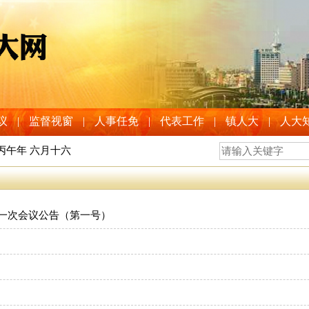
议
|
监督视窗
|
人事任免
|
代表工作
|
镇人大
|
人大
 丙午年 六月十六
一次会议公告（第一号）