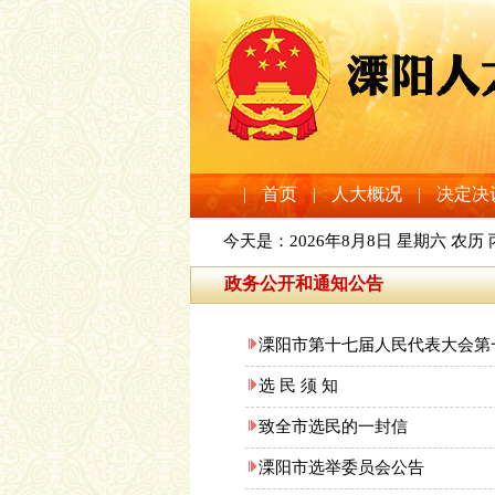
|
首页
|
人大概况
|
决定决
今天是：
2026年8月8日 星期六 农历
政务公开和通知公告
溧阳市第十七届人民代表大会第
选 民 须 知
致全市选民的一封信
溧阳市选举委员会公告