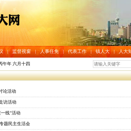
议
|
监督视窗
|
人事任免
|
代表工作
|
镇人大
|
人大
 丙午年 六月十四
讨论活动
走访活动
一线”活动
度专题民主生活会