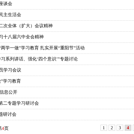
座谈会
民主生活会
二次全体（扩大）会议精神
习十八届六中全会精神
两学一做”学习教育 扎实开展“重阳节”活动
习系列讲话、强化‘四个意识’”专题讨论
员学习会议
”学习教育
算信息公开
”第二专题学习研讨会
题研讨会
1
2
3
4
第
4
页