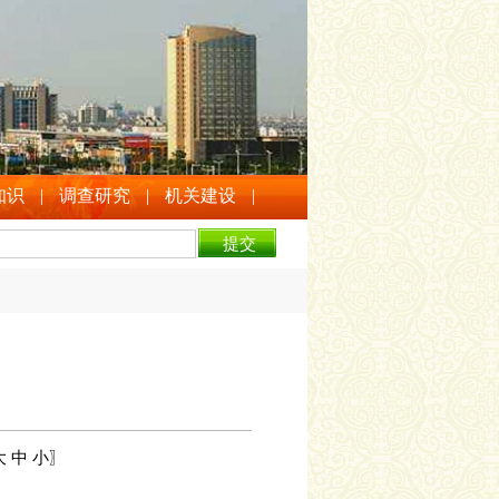
知识
|
调查研究
|
机关建设
|
大
中
小
〗