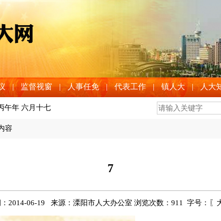
议
|
监督视窗
|
人事任免
|
代表工作
|
镇人大
|
人大
 丙午年 六月十七
>内容
7
：2014-06-19 来源：溧阳市人大办公室 浏览次数：
911
字号：〖