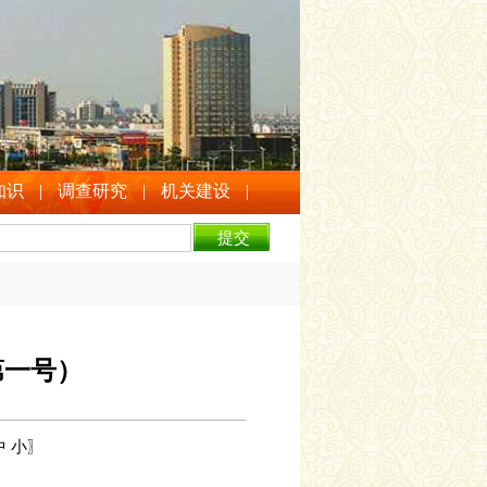
知识
|
调查研究
|
机关建设
|
第一号）
中
小
〗