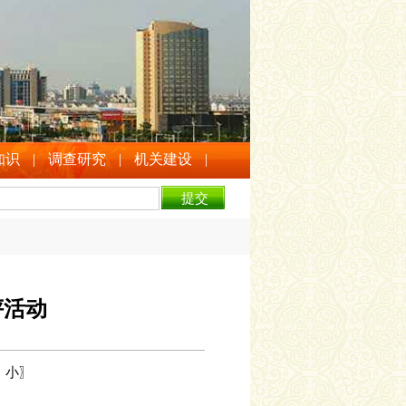
知识
|
调查研究
|
机关建设
|
评活动
中
小
〗