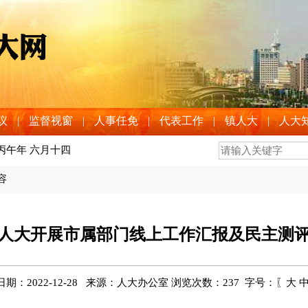
议
|
监督视窗
|
人事任免
|
代表工作
|
镇人大
|
人大
 丙午年 六月十四
容
人大开展市属部门线上工作汇报及民主测
期：2022-12-28 来源：人大办公室 浏览次数：
237
字号：〖
大