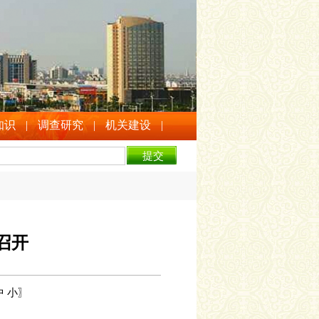
知识
|
调查研究
|
机关建设
|
召开
中
小
〗