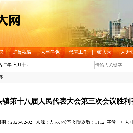
议
|
监督视窗
|
人事任免
|
代表工作
|
镇人大
|
人大
 丙午年 六月十五
容
头镇第十八届人民代表大会第三次会议胜利
期：2023-02-02 来源：人大办公室 浏览次数：
1112
字号：〖
大