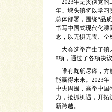
2023年是贯彻党
年。埭头镇将以学习
总体部署，围绕“品
书写中国式现代化溧
念，以无惧无畏、奋
大会选举产生了镇人
8项，通过了各项决
唯有鞠躬尽瘁，方能
能赢得未来。202
中央周围，高举中国
力，抢抓机遇，开拓
新跨越。