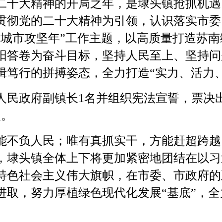
的二十大精神的开局之年，是埭头镇抢抓机
贯彻党的二十大精神为引领，认识落实市委
质城市攻坚年”工作主题，以高质量打造苏
阳答卷为奋斗目标，坚持人民至上、坚持问
楫笃行的拼搏姿态，全力打造“实力、活力
民政府副镇长1名并组织宪法宣誓，票决出2
议。
不负人民；唯有真抓实干，方能赶超跨越
3年，埭头镇全体上下将更加紧密地团结在以
特色社会主义伟大旗帜，在市委、市政府的
进取，努力厚植绿色现代化发展“基底”，