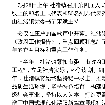
7
月
28
日上午
,
社渚镇召开第四届人
线上的
83
名正式代表和
50
名列席代表
由社渚镇党委书记宋斌主持
。
会议在庄严的国歌声中开幕。社渚镇
《政府工作报告》，重点回顾和总结
年的奋斗目标和重点工作任务。
上半年，社渚镇紧扣市委、市政府
工程”，立足社渚实际，科学谋划、
年，社渚镇将始终坚持稳中求进、推
品质生活环境，坚持特色培育、构建
级社会事业，坚持以人为本，打造更
谱写中国式现代化溧阳新篇章展现社