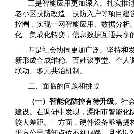
三是智能应用更加深入。
扎实推
老小区技防改造、技防入户等项目建
控圈，实现一网智能应用、数据分析
化、集成化转变，信息数据互通共享
四是社会协同更加广泛。
坚持和
新形成合成维稳、百姓议事堂、个人
联动、多元共治机制。
二、
面临的问题和挑战
（一）智能化防控有待升级。
社
建设
。
在调研中发现，
溧阳
市
智能化
较大
差距
。一方面，硬件设备亟需提
平方公里感知点位不到
14
路，且多以
2