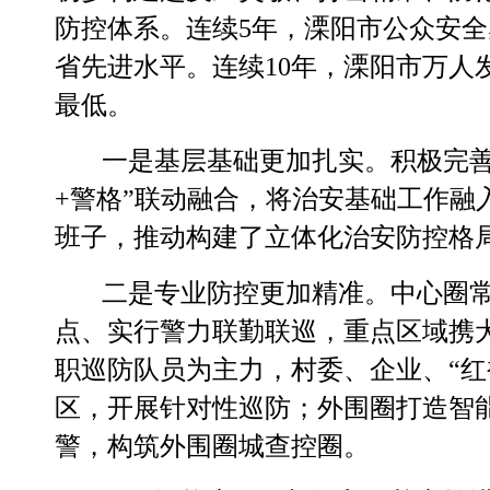
防控体系。连续
5
年，
溧阳
市公众安全
省先进水平。连续
10
年，
溧阳市万人
最低。
一是基层基础更加扎实。
积极完
+
警格”联动融合，将治安基础工作融
班子，推动构建了立体化治安防控格
二是专业防控更加精准。
中心圈
点、实行警力联勤联巡，重点区域携
职巡防队员为主力，村委、企业、“红
区，开展针对性巡防；外围圈打造智
警，构筑外围圈城查控圈。