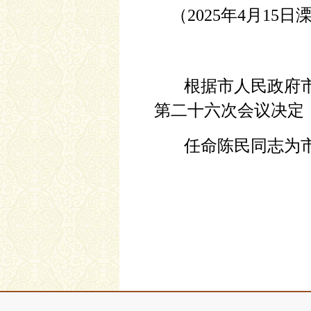
（202
5
年
4
月
15
日
根据市人民政府
第
二十六
次会议
决定
任命
陈民
同志
为