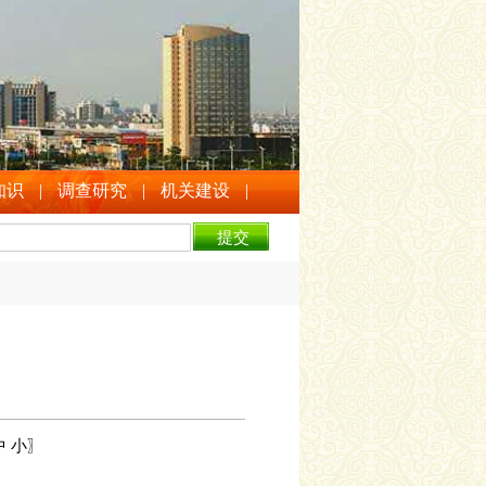
知识
|
调查研究
|
机关建设
|
中
小
〗