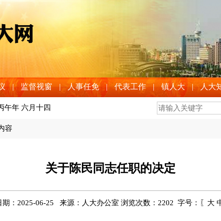
议
|
监督视窗
|
人事任免
|
代表工作
|
镇人大
|
人大
 丙午年 六月十四
>内容
关于陈民同志任职的决定
期：2025-06-25 来源：人大办公室 浏览次数：
2202
字号：〖
大