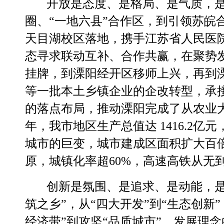
开放是态度、是格局、是气质，
圈、
“一地六县”合作区，到引领苏皖合
天目湖校区落地，携手江苏省人民医
态寻求联动互补、合作共赢，在聚势
挂牌，到溧阳经开区移师上兴，再到
等一批本土乡镇企业的企改转型，承
的落点布局，推动溧阳完成了从农业大
年，我市地区生产总值达 1416.2
城市的巨变，城市建成区面积扩大百倍
原，城镇化率超60%，高速高铁从无
创新是氛围、是追求、是动能，
筑之乡”，从“四大开发”到“生态创新”
经济带”到攻坚“品质城市”，发展理