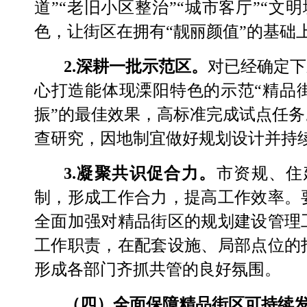
道
”“
老旧小区整治
”“
城市客厅
”“
文明
色，让街区在拥有
“
靓丽颜值
”
的基础
2.
深耕一批示范区。
对已经确定下
心打造能体现溧阳特色的示范
“
精品
振
”
的最佳效果，高标准完成试点任务
查研究，因地制宜做好规划设计并持
3.
凝聚共识促合力。
市资规、住
制，形成工作合力，提高工作效率。
全面加强对精品街区的规划建设管理
工作职责，在配套设施、局部点位的
形成各部门齐抓共管的良好氛围。
（四）全面保障精品街区可持续