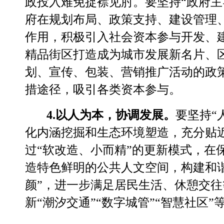
政投入难免捉襟见肘。
要
坚持
“
政府主
府在规划布局、政策支持、建设管理
作用
，积极
引入
社会资本
参与开发、
精品
街区打造成为城市发展新名片、
划、宣传、包装、营销推广活动的政
措途径，吸引各类资本参与。
4.
以人为本，协调发展。
要坚持
“
化内涵挖掘和生态环境塑造，充分贴
过
“
软改造、小而精
”
的更新模式，在
造特色鲜明的公共人文空间，构建和
颜
”
，进一步满足居民生活、休憩交往
新
“
潮汐交通
”“
数字城管
”“
智慧社区
”