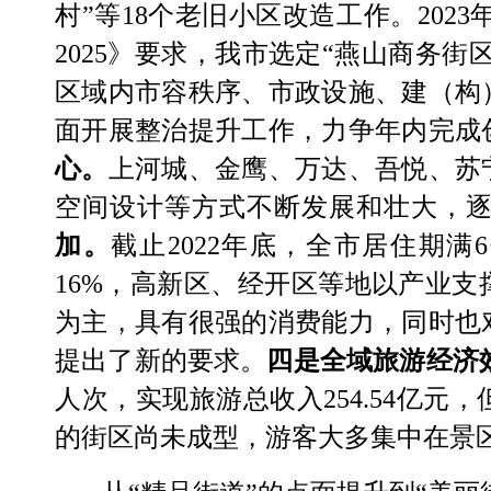
村
”
等
18
个老旧小区改造工作。
2023
2025
》
要求，
我市选定
“
燕山商务街
区域内市容秩序、市政设施、建（构
面开展整治提升工作，
力争年内完成
心。
上河城、金鹰、万达、吾悦、苏
空间设计等方式不断发展和壮大，
加。
截止2022
年
底
，
全市居住期满
6
16
%
，高新区、经开区等地以产业支
为主，具有很强的消费能力，同时也
提出了新的要求。
四是全域旅游经济
人次，实现旅游总收入
254.54
亿元，
的街区尚未成型，游客大多集中在景