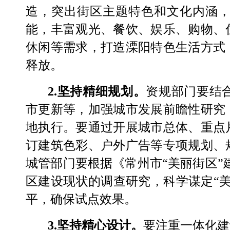
造，突出街区主题特色和文化内涵
能，丰富观光、餐饮、娱乐、购物、
休闲等需求，打造溧阳特色生活方式
释放。
2.
坚持精细规划。
资规部门要结
市更新等，加强城市发展前瞻性研究
地执行。
要
通过开展城市总体、重点
订建筑色彩、户外广告等专项规划、
城管部门要
根据
《常州市
“
美丽街区
”
区建设现状的调查研究，科学谋定
“
平，确保试点效果。
3.
坚持精心设计。
要注重一体化建