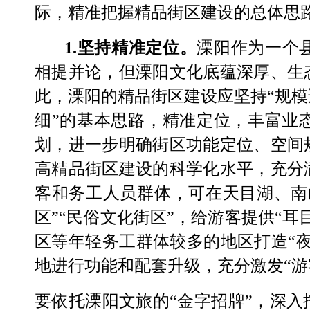
际，精准把握精品街区建设的总体思
1.
坚持精准定位。
溧阳作为一个
相提并论，但溧阳文化底蕴深厚、生
此，溧阳的精品街区建设应坚持
“
规模
细
”
的基本思路，精准定位，丰富业
划，进一步明确街区功能定位、空间
高精品街区建设的科学化水平，充分
客和务工人员群体，可在天目湖、南
区
”“
民俗文化街区
”
，给游客提供
“
耳
区等年轻务工群体较多的地区打造
“
地进行功能和配套升级，充分激发
“
游
要依托溧阳文旅的
“
金字招牌
”
，深入