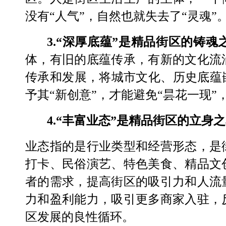
没有
“
人气
”
，自然也就失去了
“
灵魂
”
3.“
深厚底蕴
”
是精品街区的铸魂
体，有旧的底蕴传承，有新的文化流
传承和发展，将城市文化、历史底蕴
予其
“
新创意
”
，才能避免
“
昙花一现
”
4.“
丰富业态
”
是精品街区的立身之
业态指的是行业类型和经营形态，是
打卡、民俗演艺、特色美食、精品文
者的需求，提高街区的吸引力和人流
力和盈利能力，吸引更多商家入驻，
区发展的良性循环。