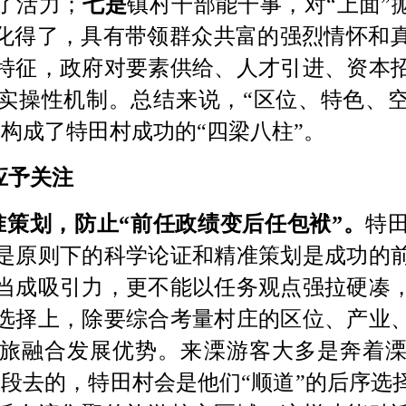
了活力；
七是
镇村干部能干事，对
“上面”
盾化得了，具有带领群众共富的强烈情怀和
特征，政府对要素供给、人才引进、资本
实操性机制。总结来说，
“区位、特色、
构成了特田村成功的“四梁八柱”。
应予关注
准策划，防止“前任政绩变后任包袱”。
特
是原则下的科学论证和精准策划是成功的
当成吸引力，更不能以任务观点强拉硬凑
选择上，除要综合考量村庄的区位、产业
旅融合发展优势。来溧游客大多是奔着
点路段去的，特田村会是他们“顺道”的后序