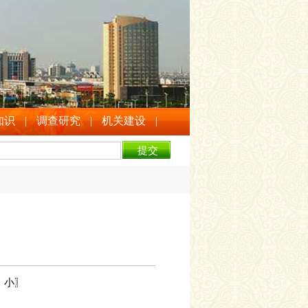
知识
|
调查研究
|
机关建设
|
中
小
〗