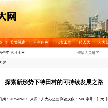
议
|
监督视窗
|
人事任免
|
代表工作
|
镇人大
|
人大
 丙午年 六月十六
>内容
探索新形势下特田村的可持续发展之路
期：2025-09-02 来源：人大办公室 浏览次数：
248
字号：〖
大