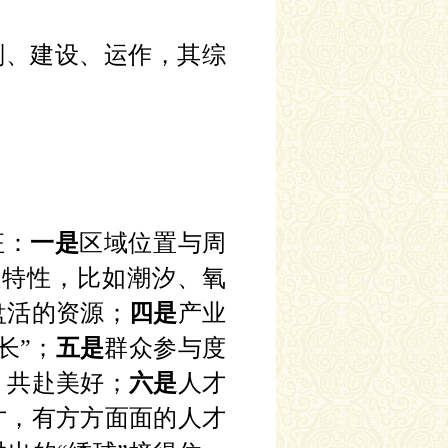
划、建设、运作，其综
征：
一是
区域位置与周
独特性，比如潮汐、氧
盘活的资源；
四是
产业
长”；
五是
群众参与度
，共赴美好；
六是
人才
才，有方方面面的人才