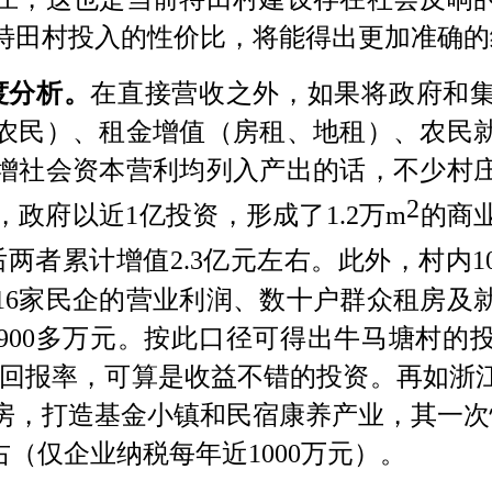
特田村投入的性价比，将能得出更加准确的
度分析。
在直接营收之外，如果将政府和
农民）、租金增值（房租、地租）、农民
增社会资本营利均列入产出的话，不少村
2
，政府以近
1亿投资，形成了1.2万m
的商
后两者累计增值
2.3亿元左右。此外，村内1
16家民企的营业利润、数十户群众租房及
00多万元。按此口径可得出牛马塘村的投资
年回报率，可算是收益不错的投资。再如浙
房，打造基金小镇和民宿康养产业，其一次
右（仅企业纳税每年近1000万元）。