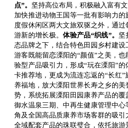
点
”
。
坚持高位布局，积极融入富有文
加快推进动物王国等一批有影响力的
度假休闲区两大文旅双驱之外，通过
游新的增长极。
体验产品
“
织线
”
。
坚
态品牌之下，
结合特色田园乡村建设
游客既能留恋溧阳的
“
颜值
”
之美，也
验型产品吸引力，形成
“
玩在溧阳
”
的
卡推荐地，更成为流连忘返的“长红”
养福地，放大溧阳世界长寿之乡的美
势，系统拓展溧阳
田园
康养产品的覆
御水温泉三期
、中再生健康管理中心
角及全国高品质康养市场客群的吸引
全域配套产品的珠联璧合
，
依托旅游