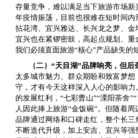
存量竞争，难以满足当下旅游市场新
年疫情振荡，目前也很难在短时间内
拈花湾、宜兴雅达、长兴龙之梦、金
宜兴也在紧锣密鼓，高起点规划、重
我们必须直面旅游
“核心”产品缺失的
（二）
“天目湖”品牌响亮，但后
太多城市魅力、群众期盼和致富梦想
守，才有今天这样深入人心的影响力
的
发展
红利
，
“
七彩曹山
”“
溧阳茶舍
”“
人因此捧上旅游“金饭碗”。但随着周
品牌通过网络和口碑走红，
整个长三
不断
迭代升级，加上
安吉、宜兴等强