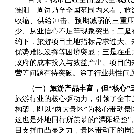
溧阳、周边乃至全国范围内来看，旅
收缩、供给冲击、预期减弱的三重
少
、从业
信心不足
等现象突出；
二是
约
下，旅游项目
土地指标需求
过大、
优势难以发挥
等困境突显；
三是
在重
政府的成本投入与效益产出、项目的
营等问题有待突破。除了行业共性问
（一）旅游产品丰富，但
“核心”
旅游行业的核心驱动力，引领了全市
构架，即以“两大景区”为核心带动
这也是外地同行
所
羡慕的
“溧阳经验”
目支撑而凸显乏力，景区带动下的周