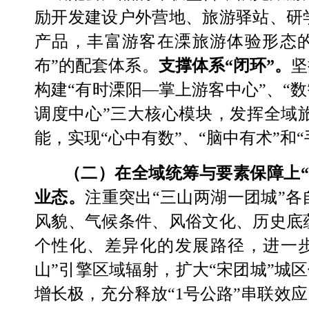
励开发建设户外营地、旅游驿站、研
产品，丰富游客在溧旅游体验形态
布
”
的配套体系。
支撑体系
“
闭环
”
。
坚
构建
“
有时溧阳
—
掌上游客中心
”
、
“
数
调度中心
”
三大核心模块，发挥全域
能，实现
“
心中有数
”
、
“
脑中有术
”
和
“
（二）在全域统筹与要素保障上
业态
。
注重突出
“
三山两湖一团城
”
各
风貌、气候条件、风俗文化、历史底
个性化、差异化的发展路径，进一
山
”
引擎区域辐射，扩大
“
宋团城
”
城区
增长极，充分释放
“1
号公路
”
串联效应