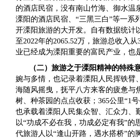
的酒店民宿，没有南山竹海、御水温
溧阳的酒店民宿、
“
三黑三白
”
等一系
开
溧阳
旅游
的大开发
。
自有数据统计
至
2022
年的
2065.52
万
，
旅游总收入
从
业已经成为溧阳重要的富民产业，也
（
二
）旅游
之于溧阳精神的特殊
婉与多情，也记录着溧阳人民
挥铁臂
海随风摇曳，抚平八方来客的疲惫与
树、种茶园的点点收获
；365
公里
“1
号
也承载着溧阳人民集众智、汇众力、
以
“
功成不必在我，功成必定有我
”
的
代旅游人以
“
逢山开路，遇水搭桥
”
的