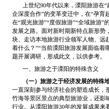
上世纪
90
年代以来
，溧阳旅游在
“
企深度合作
”
的
变革变迁中，在
“
孕育
在
“
观光旅游
”“
度假旅游
”“
全域旅游
”
发展之路。
面对新时期新特点新形势
块、走访本地旅游行业领军人物
、
远
着什么？
”“
当前溧阳旅游发展面临着
题
开展调研，形成此文，以供参考
。
一、旅游
之于溧阳的特殊含义
（一）旅游
之于经济
发展
的特殊
一直
深刻参与经济社会的塑造成长
，
竹海等景区景点的
典型
旅游业，还
影
行业。
从溧阳旅游
30
年的发展成
果来