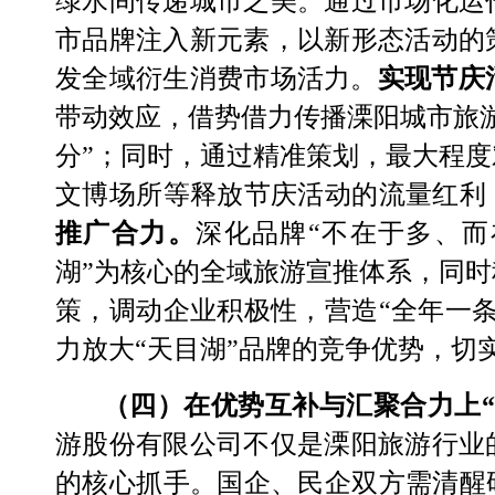
绿水间传递城市之美。通过市场化运
市品牌注入新元素，以新形态活动的
发全域衍生消费市场活力。
实现节庆
带动效应，借势借力传播溧阳城市旅
分”；同时，通过精准策划，最大程
文博场所等释放节庆活动的流量红利
推广合力。
深化品牌
“
不在于多、而
湖
”
为核心的
全域旅游宣推体系
，
同时
策，调动企业积极性，营造
“全年一
力放大
“
天目湖
”
品牌的
竞争
优势，切
（四）在优势互补与汇聚合力上
游
股份有限公司
不仅是溧阳旅游
行业
的核心抓手。
国企、民
企双方
需
清醒