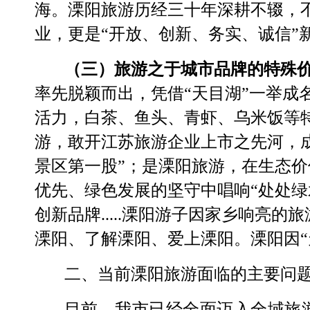
海。
溧阳旅游
历经三十年深耕不辍，
业，
更是
“开放、创新、务实、诚信”
（
三
）旅游
之于城市品牌的特殊
率先脱颖而出，凭借
“
天目湖
”
一举成
活力，白茶、鱼头、青虾、乌米饭等
游，敢开江苏旅游企业上市之先河，
景区第一股
”；是溧阳旅游，在
生态价
优先、绿色发展
的坚守中唱响
“处处
创新品牌
.....溧阳游子因家乡响亮
溧阳、了解溧阳、爱上溧阳
。溧阳因
二、当前
溧阳
旅游面临的主要问
目前，我市已经全面迈入全域旅